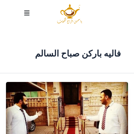
خطي
القائمة
لى
لمحتوى
فاليه باركن صباح السالم