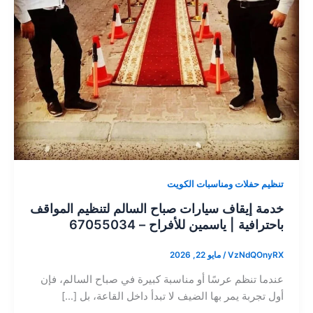
تنظيم حفلات ومناسبات الكويت
خدمة إيقاف سيارات صباح السالم لتنظيم المواقف
باحترافية | ياسمين للأفراح – 67055034
VzNdQOnyRX
/
مايو 22, 2026
عندما تنظم عرسًا أو مناسبة كبيرة في صباح السالم، فإن
أول تجربة يمر بها الضيف لا تبدأ داخل القاعة، بل […]