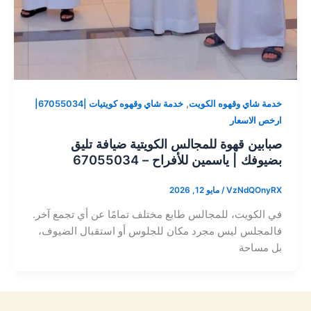
,
خدمة شاي وقهوه الكويت
خدمة شاي وقهوه كويتيات |67055034|
ارخص الاسعار
صبابين قهوة للمجالس الكويتية ضيافة تليق
بضيوفك | ياسمين للأفراح – 67055034
VzNdQOnyRX
/
مايو 12, 2026
في الكويت، للمجالس طابع مختلف تمامًا عن أي تجمع آخر.
فالمجلس ليس مجرد مكان للجلوس أو استقبال الضيوف،
بل مساحة