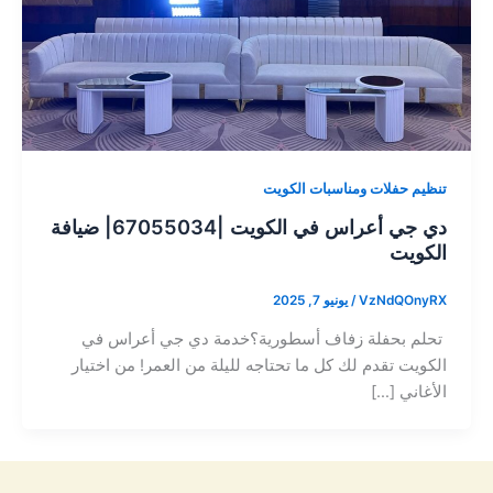
تنظيم حفلات ومناسبات الكويت
دي جي أعراس في الكويت |67055034| ضيافة
الكويت
VzNdQOnyRX
/
يونيو 7, 2025
تحلم بحفلة زفاف أسطورية؟خدمة دي جي أعراس في
الكويت تقدم لك كل ما تحتاجه لليلة من العمر! من اختيار
الأغاني […]