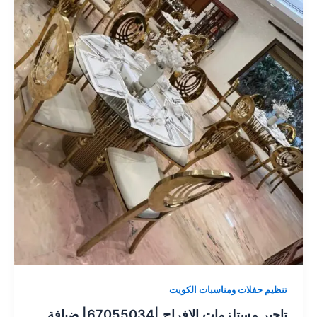
تنظيم حفلات ومناسبات الكويت
تاجير مستلزمات الافراح |67055034| ضيافة