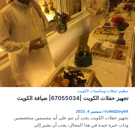
تنظيم حفلات ومناسبات الكويت
تجهيز حفلات الكويت |67055034| ضيافة الكويت
VzNdQOnyRX
/
سبتمبر 4, 2023
تجهيز حفلات الكويت يجب أن تتم على أيد مصممين متخصصين
وذات خبرة جيدة في هذا المجال، يجب أن نشير إلى