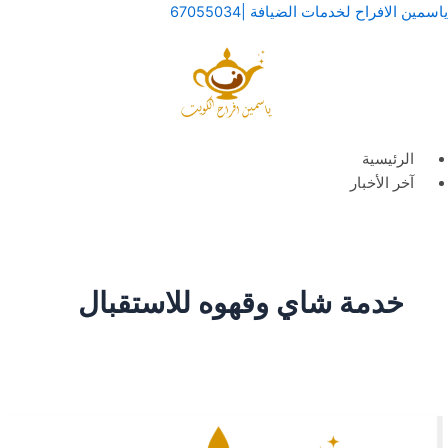
خطي
لقائمة
لقائمة
ياسمين الافراح لخدمات الضيافة |67055034
لى
لمحتوى
الرئيسية
آخر الأخبار
خدمة شاي وقهوه للاستقبال