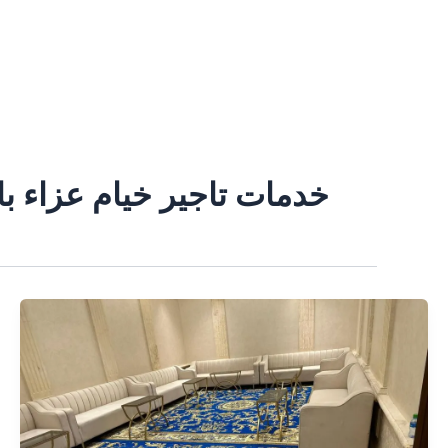
خطي
لى
لمحتوى
خدمات تاجير خيام عزاء ب