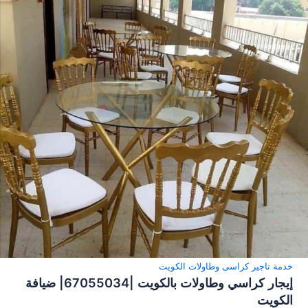
خدمة تاجير كراسى وطاولات الكويت
إيجار كراسي وطاولات بالكويت |67055034| ضيافة
الكويت