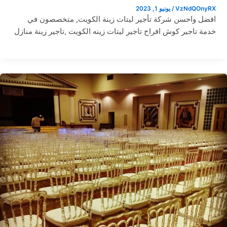
VzNdQOnyRX
/
يونيو 1, 2023
افضل واحسن شركة تأجير ليتات زينة الكويت, متخصصون في
خدمة تاجير كوش افراح تاجير ليتات زينه الكويت ,تاجير زينة منازل