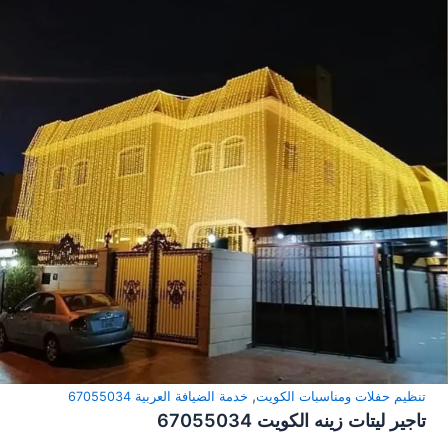
,
تنظيم حفلات ومناسبات الكويت
خدمة الضيافة العربية 67055034
تاجير ليتات زينه الكويت 67055034