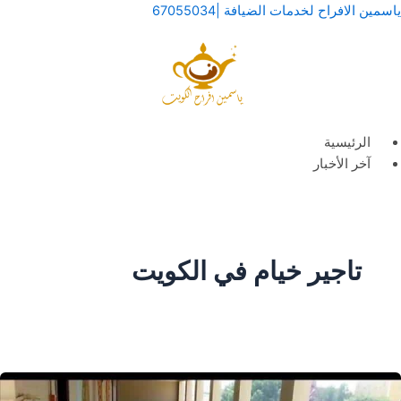
خطي
لقائمة
لقائمة
ياسمين الافراح لخدمات الضيافة |67055034
لى
لمحتوى
الرئيسية
آخر الأخبار
تاجير خيام في الكويت