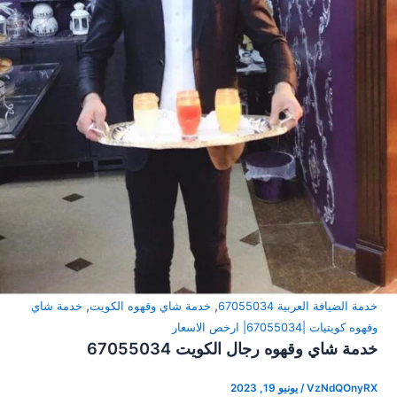
,
,
خدمة الضيافة العربية 67055034
خدمة شاي وقهوه الكويت
خدمة شاي
وقهوه كويتيات |67055034| ارخص الاسعار
خدمة شاي وقهوه رجال الكويت 67055034
VzNdQOnyRX
/
يونيو 19, 2023