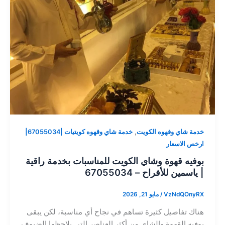
,
خدمة شاي وقهوه الكويت
خدمة شاي وقهوه كويتيات |67055034|
ارخص الاسعار
بوفيه قهوة وشاي الكويت للمناسبات بخدمة راقية
| ياسمين للأفراح – 67055034
VzNdQOnyRX
/
مايو 21, 2026
هناك تفاصيل كثيرة تساهم في نجاح أي مناسبة، لكن يبقى
بوفيه القهوة والشاي من أكثر العناصر التي يلاحظها الضيوف