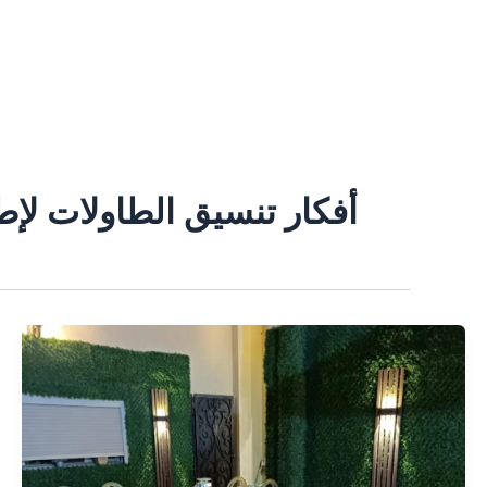
خطي
لى
لمحتوى
أفكار تنسيق الطاولات لإط