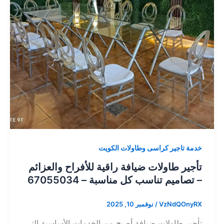
خدمة تاجير كراسى وطاولات الكويت
تأجير طاولات ضيافة راقية للأفراح والعزائم
– تصاميم تناسب كل مناسبة – 67055034
VzNdQOnyRX
/
نوفمبر 10, 2025
تأجير طاولات ضيافة أصبح من الخدمات الأساسية التي