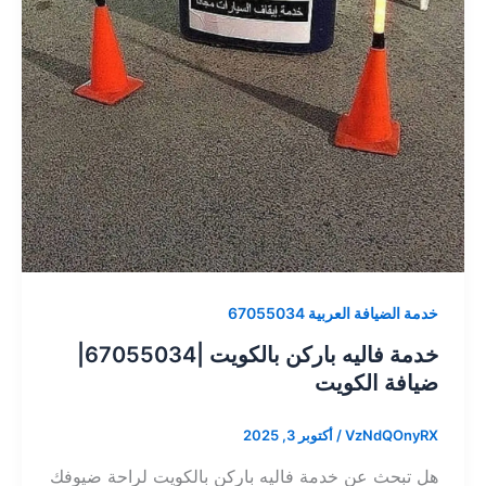
خدمة الضيافة العربية 67055034
خدمة فاليه باركن بالكويت |67055034|
ضيافة الكويت
VzNdQOnyRX
/
أكتوبر 3, 2025
هل تبحث عن خدمة فاليه باركن بالكويت لراحة ضيوفك