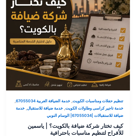
,
,
تنظيم حفلات ومناسبات الكويت
خدمة الضيافة العربية 67055034
,
,
خدمة تاجير كراسى وطاولات الكويت
خدمة ضيافة للاستقبال
خدمة
ضيافة للاستقبالات |67055034| الوسام النوبي
كيف تختار شركة ضيافة بالكويت؟ | ياسمين
للأفراح لتنظيم مناسبات باحترافية