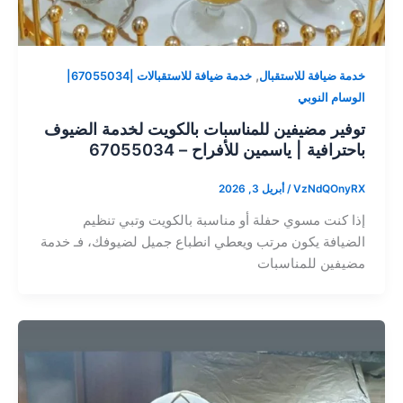
,
خدمة ضيافة للاستقبال
خدمة ضيافة للاستقبالات |67055034|
الوسام النوبي
توفير مضيفين للمناسبات بالكويت لخدمة الضيوف
باحترافية | ياسمين للأفراح – 67055034
VzNdQOnyRX
/
أبريل 3, 2026
إذا كنت مسوي حفلة أو مناسبة بالكويت وتبي تنظيم
الضيافة يكون مرتب ويعطي انطباع جميل لضيوفك، فـ خدمة
مضيفين للمناسبات