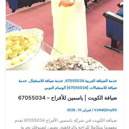
,
,
خدمة الضيافة العربية 67055034
خدمة ضيافة للاستقبال
خدمة
ضيافة للاستقبالات |67055034| الوسام النوبي
ضيافة الكويت | ياسمين للأفراح – 67055034
VzNdQOnyRX
/
فبراير 10, 2026
ضيافة الكويت في شركة ياسمين الأفراح 67055034 تقدم
مفهوما متكاملا للراحة والرفاهية، يضمن لضيوفك تجربة