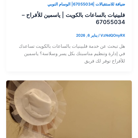
ضيافة للاستقبالات |67055034| الوسام النوبي
فلبينيات بالساعات بالكويت | ياسمين للأفراح –
67055034
VzNdQOnyRX
/
يناير 6, 2026
هل تبحث عن خدمة فلبينيات بالساعات بالكويت تساعدك
في إدارة وتنظيم مناسبتك بكل يسر وسلاسة؟ ياسمين
للأفراح توفر لك فريق