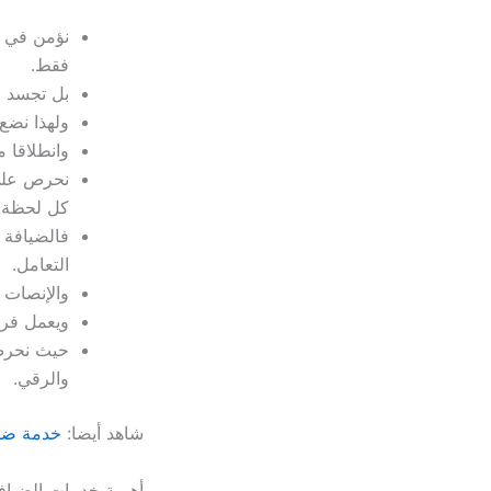
فقط.
بل تجسد ف
ولهذا نضع 
وانطلاقا م
نحرص على 
كل لحظة.
فالضيافة 
التعامل.
والإنصات 
ويعمل فريق
حيث نحرص 
والرقي.
شاهد أيضا:
خدمة ضيا
أهمية خدمات الضياف