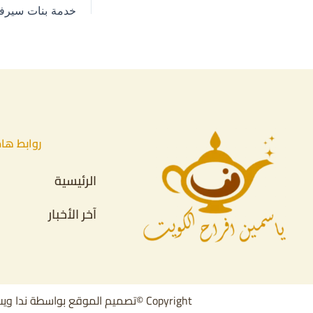
روابط ها
الرئيسية
آخر الأخبار
Copyright ©تصميم الموقع بواسطة ندا ويب 00201068468757 | Powered by ياسمين الافراح لخدمات الضيافة |67055034