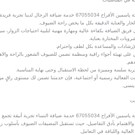
تقدم شركة ياسمين الأفراح 67055034 خدمة ضيافة الرجال لدينا تجرب
لحار والعناية الدقيقة بكل ما يخص راحة الضيوف.
فريق الضيافة بكفاءة عالية ومهارة مهنية لتلبية احتياجات الزوار، س
روبات المختارة بعناية.
الإرشادات والمساعدة بكل لطف واحترام.
على تهيئة أجواء راقية ومنظمة تضمن للضيوف الشعور بالراحة والاه
دهم.
جربة سلسة ومميزة من لحظة الاستقبال وحتى نهاية المناسبة.
ت الفعالية رسمية أو اجتماعية، فإن خدمتنا تضمن لك مستوى راقٍ من
 ينسى.
يت
توفر شركة ياسمين الأفراح 67055034 خدمة ضيافة النساء تجربة أنيق
 والاهتمام بأدق التفاصيل، حيث تستقبل المضيفات الضيوف بأسلوب ر
 العالية واللباقة في التعامل.