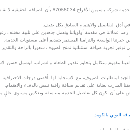
نؤمن في خدمة شركة ياسمين الأفراح 67055034 بأن الضيافة الح
ي أدق التفاصيل والاهتمام الصادق بكل ضيف.
رضا عملائنا في مقدمة أولوياتنا ونعمل جاهدين على تلبية مختلف رغبا
ن خبرتنا الواسعة والتزامنا المستمر بتقديم أعلى مستويات الخدمة.
توفير تجربة ضيافة استثنائية تمنح الضيوف شعورا بالراحة والتقدير و
لدينا مفهوم متكامل يتجاوز تقديم الطعام والشراب، ليشمل حسن الا
الجيد لمتطلبات الضيوف، مع الاستجابة لها بأقصى درجات الاحترافية.
نا المدرب بعناية على تقديم ضيافة راقية تنبض بالدفء والاهتمام.
على أن تكون كل تفاصيل الخدمة متناسقة وتعكس مستوى عالٍ من 
فة النوبي بالكويت
ة في المناسبات