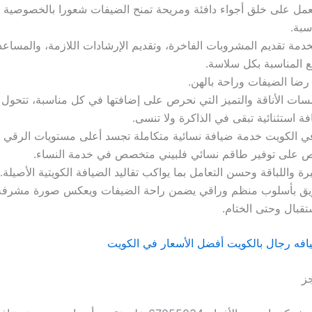
لعمل على خلق أجواء دافئة ومريحة تمنح الضيفات شعورا بالخصوصية 
سبة.
دمة تقديم المشروبات الفاخرة، وتقديم الإرشادات اللازمة، والمساعد
 المناسبة بكل سلاسة.
رضا الضيفات وراحة بالهن.
ات الأناقة والتميز التي نحرص على إضافتها في كل مناسبة، تتحول 
ة استثنائية تبقى في الذاكرة ولا تنسى.
ي الكويت خدمة ضيافة نسائية متكاملة تجسد أعلى مستويات الرقي و
 على توفير طاقم نسائي فلبيني متخصص في خدمة النساء.
برة واللباقة وحسن التعامل بما يواكب تقاليد الضيافة الكويتية الأصيلة.
ريق بأسلوب منظم وراقي يضمن راحة الضيفات ويعكس صورة مشرفة 
تقبال وحتى الختام.
فه رجال بالكويت أفضل الأسعار في الكويت
جز