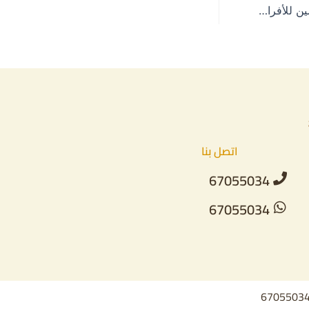
شركة أفراح الكويت | ياسمين للأفراح – 67055034
اتصل بنا
67055034
67055034