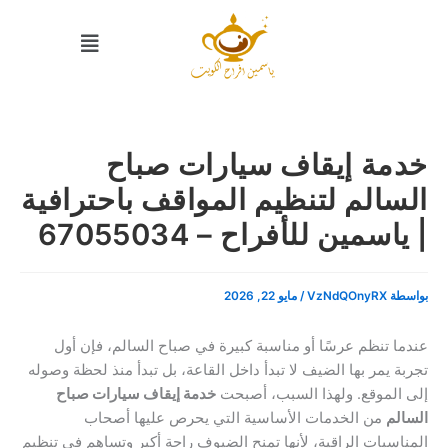
خطي
القائمة
لى
لمحتوى
خدمة إيقاف سيارات صباح
السالم لتنظيم المواقف باحترافية
| ياسمين للأفراح – 67055034
بواسطة
VzNdQOnyRX
/
مايو 22, 2026
عندما تنظم عرسًا أو مناسبة كبيرة في صباح السالم، فإن أول
تجربة يمر بها الضيف لا تبدأ داخل القاعة، بل تبدأ منذ لحظة وصوله
إلى الموقع. ولهذا السبب، أصبحت
خدمة إيقاف سيارات صباح
السالم
من الخدمات الأساسية التي يحرص عليها أصحاب
المناسبات الراقية، لأنها تمنح الضيوف راحة أكبر وتساهم في تنظيم