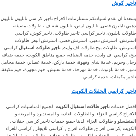
تاجير كوش
يسعدنا ان نقدم لسيادتكم مستلزمات الافراح تاجير كراسي نابليون نابليون
دهبي نابليون فضى, نابليون ابيض، نابليون شفاف ، طاولات مضيئه،
طاولات نابليون، تاجير كراسي تاجير طاولات، تاجير كوش، كراسي
استرتش، استرتش دهبي، استرتش فضى، استرتش ابيض طاولات
استرتش، طاولات بيج طاولات اف وايت,
تاجير طاولات استقبال
كراسي
بيج، كراسي اف وايت، خدمة الضيافة، جميع مناطق الكويت، خدمة ضيافة
رجال وحريم، خدمة شاي وقهوة، خدمة باركن، خدمة عصائر، خدمة محامل
تمور، خدمة بلوتوث، خدمة مهرجة، خدمة تفتيش، خيم مجهزة، خيم مكيفة،
تاجير مكيفات، خدمة كراسي
تاجير كراسي الحفلات الكويت
افضل خدمات
تاجير طالات استقبال الكويت
لجميع المناسبات كراسي
الافراح كراسي العزاء و الطاولات العادية و المستديرة و المربعة و
المتطسلو و طاولات العزاء لدينا جميع خدمات تاجير كراسي حفلات ,
الكويت ,كراسي افراح, طاولات افراح , كراسي للايجار , كراسي للعزاء
,تاجير كراسي الحفلات الكويت , طاولات حفلات, طاولات مضيئة للايجار ,