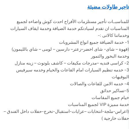
تاجير طاولات مضيئة
للمناسبــات تأجير مستلزمات الأفراح احدث كوش واضاءه لجميع
المناسبات ان تقدم لسيادتكم خدمة الضيافة وخدمة ايقاف السيارات
وخدماتنا كالاتى :-
1- خدمة الضيافة جميع انواع المشروبات
(قهوة – شاى- شاى اخضر–زعتر– دارسين – لومى – شاي بالليمون)
وخدمة البخور والتمور
2- كراسى فنديه –مدرجات مكيفات – كاشف بلوتوث – زينه منازل
3- خدمه تنظيم السيارات امام القاعات والخيام وخدمه سيرفيس
البوفيهات
4- خدمه الامن للقاعات والصالات
5-تساكير حدائق
خيام جميع المقاسات
خدمة مميزة VIP لجميع المناسبات
(اعراس-ملجة-انتخابات –عزايات-استقبال-تخرج-حفلات داخل الفندق –
حفلات خارجية )