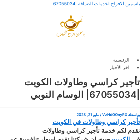
خطي
لقائمة
لقائمة
ياسمين الافراح لخدمات الضيافة |67055034
لى
لمحتوى
الرئيسية
آخر الأخبار
تأجير كراسي وطاولات الكويت
|67055034| الوسام النوبي
بواسطة
VzNdQOnyRX
/
مايو 21, 2023
تأجير كراسي وطاولات في الكويت
نقدم لكم خدمة تأجير كراسي وطاولات
في
الكويت
حيث ان شركتنا تقدم اسعار تنافسية عن