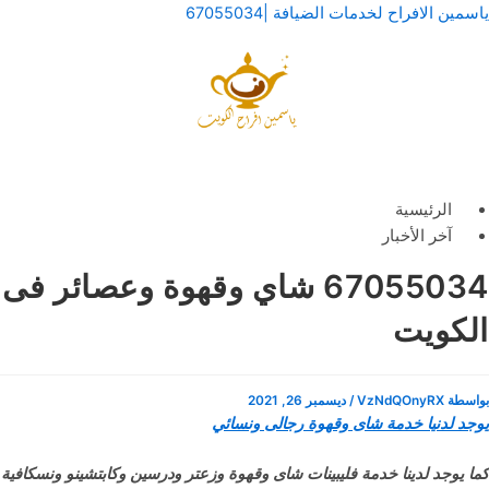
خطي
لقائمة
لقائمة
ياسمين الافراح لخدمات الضيافة |67055034
لى
لمحتوى
الرئيسية
آخر الأخبار
67055034 شاي وقهوة وعصائر فى
الكويت
بواسطة
VzNdQOnyRX
/
ديسمبر 26, 2021
يوجد لدنيا خدمة شاى وقهوة رجالى ونسائي
كما يوجد لدينا خدمة فليبينات شاى وقهوة وزعتر ودرسين وكابتشينو ونسكافية